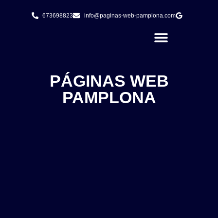
673698823
info@paginas-web-pamplona.com
PÁGINAS WEB
PAMPLONA